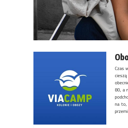
Obo
Czas w
cieszą
obecni
80, a 
podcho
na to,
przemi