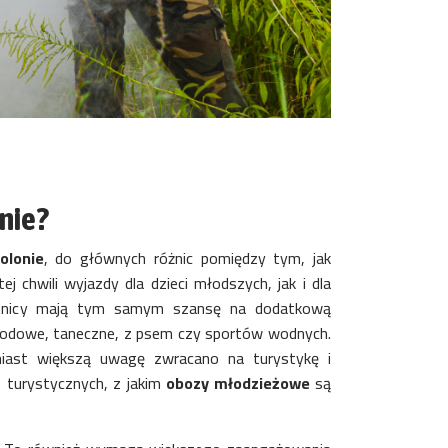
tnie?
olonie
, do głównych różnic pomiędzy tym, jak
j chwili wyjazdy dla dzieci młodszych, jak i dla
stnicy mają tym samym szansę na dodatkową
ygodowe, taneczne, z psem czy sportów wodnych.
miast większą uwagę zwracano na turystykę i
g turystycznych, z jakim
obozy młodzieżowe
są