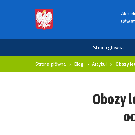
Aktual
Oświat
Strona główna
O
Strona główna
Blog
Artykuł
Obozy le
Obozy le
oc