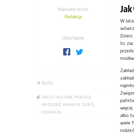
Jak 
Napisane przez:
Redakcja
W lata
wówc
Dzieci
Udostępnij:
to zac
przeds
możliw
Zakład
zakład
BLOG
najmło
Związe
OBOZY
KOLONIE
RODZICE
państw
MŁODZIEŻ
WAKACJE
DZIECI
więcej
EDUKACJA
albo t
wiele 
rodzic