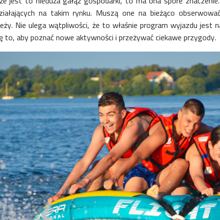
e jest to nieduża gałąź gospodarki, to ma ona spore znaczen
ziałających na takim rynku. Muszą one na bieżąco obserwowa
eży. Nie ulega wątpliwości, że to właśnie program wyjazdu jest n
się to, aby poznać nowe aktywności i przeżywać ciekawe przygody.