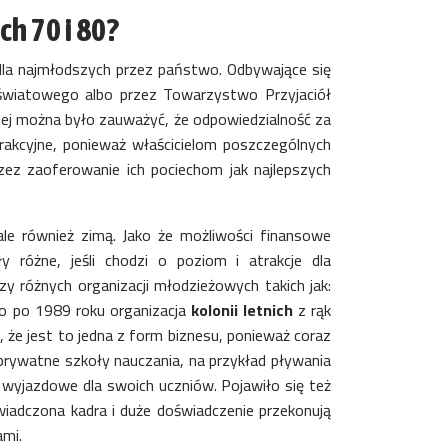
ch 70 i 80?
la najmłodszych przez państwo. Odbywające się
światowego albo przez Towarzystwo Przyjaciół
ziej można było zauważyć, że odpowiedzialność za
rakcyjne, ponieważ właścicielom poszczególnych
ez zaoferowanie ich pociechom jak najlepszych
ale również zimą. Jako że możliwości finansowe
 różne, jeśli chodzi o poziom i atrakcje dla
y różnych organizacji młodzieżowych takich jak:
ero po 1989 roku organizacja
kolonii letnich
z rąk
 że jest to jedna z form biznesu, ponieważ coraz
o prywatne szkoły nauczania, na przykład pływania
e wyjazdowe dla swoich uczniów. Pojawiło się też
wiadczona kadra i duże doświadczenie przekonują
ami.