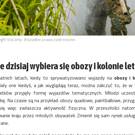
ight ViaCamp. Wszystkie prawa zastrzeżone.
e dzisiaj wybiera się obozy i kolonie le
atnich latach, kiedy to sprywatyzowano wyjazdy na
obozy i k
ały one kiedyś, a jak wyglądają teraz, można zaliczyć to, że w te
latków przyjęły formę wyjazdów tematycznych. Młodzi ucze
kę. Na czasie są na przykład: obozy quadowe, paintballowe, prz
 się więc zwłaszcza aktywność fizyczna. W przeszłości nato
anie kraju przez młodych obywateli. Zmienił się sam rynek usłu
ane.