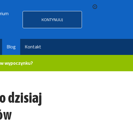
rium
SPRAWDŹ TRANSPORT ZORGANIZOWANY
KONTYNUUJ
Blog
Kontakt
orów wypoczynku?
o dzisiaj
rów