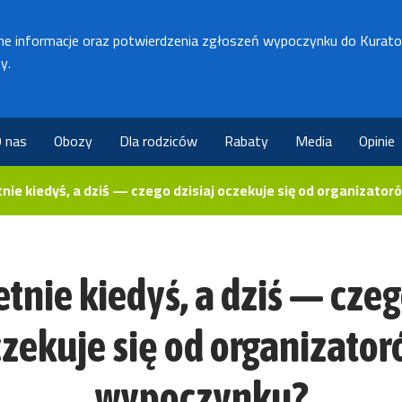
ne informacje oraz potwierdzenia zgłoszeń wypoczynku do Kurato
y.
 nas
Obozy
Dla rodziców
Rabaty
Media
Opinie
tnie kiedyś, a dziś — czego dzisiaj oczekuje się od organizat
tnie kiedyś, a dziś — czeg
zekuje się od organizato
wypoczynku?