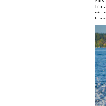
Mimo ż
firm d
młodzi
liczy 