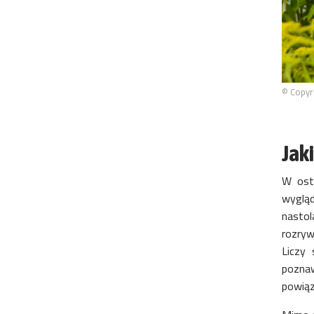
© Copyr
Jaki
W ost
wygląd
nasto
rozryw
Liczy
poznaw
powiąz