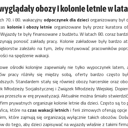
wyglądały obozy i kolonie letnie w lata
ch 70. i 80. wakacyjny
odpoczynek dla dzieci
organizowany był d
zas
kolonie i obozy letnie
organizowane były przez kuratora o
. Wyjazdy te były finansowane z budżetu. W latach 80. coraz bard
zynają ponosić zakłady pracy. Kolonie zakładowe były bardzo at
iębiorstw zależało na tym, żeby motywować pracowników poprz
ości na spędzenie wakacji.
owe ośrodki kolonijne zapewniały nie tylko wypoczynek latem, 
ów pracy różniły się między sobą, oferty bardzo często były
dszych. Standardem stały się również obozy harcerskie oraz oboz
k Młodzieży Socjalistycznej i Związek Młodzieży Wiejskiej. Dopi
a przeszła w erę prywatyzacji. Aktualnie można śmiało stwierdzić,
 firm prywatnych organizuje kolonie letnie dla dzieci. Często są t
ańca, które na
czas wakacji letnich
i ferii zimowych oferują opcj
firm, które zajmują się organizacją wyłącznie takich obozów. Doś
ów do tego, aby dzieci zapisywać na wyjazdy właśnie z takimi firm