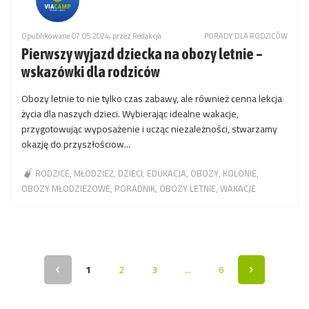
Opublikowane 07.05.2024, przez Redakcja
PORADY DLA RODZICÓW
Pierwszy wyjazd dziecka na obozy letnie –
wskazówki dla rodziców
Obozy letnie to nie tylko czas zabawy, ale również cenna lekcja
życia dla naszych dzieci. Wybierając idealne wakacje,
przygotowując wyposażenie i ucząc niezależności, stwarzamy
okazję do przyszłościow...
RODZICE
MŁODZIEŻ
DZIECI
EDUKACJA
OBOZY
KOLONIE
OBOZY MŁODZIEŻOWE
PORADNIK
OBOZY LETNIE
WAKACJE
1
2
3
...
6