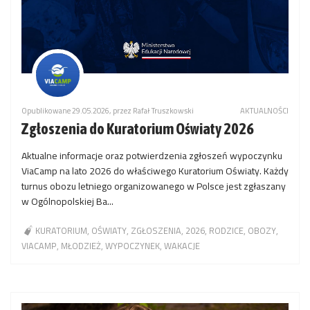
Opublikowane 29.05.2026, przez Rafał Truszkowski
AKTUALNOŚCI
Zgłoszenia do Kuratorium Oświaty 2026
Aktualne informacje oraz potwierdzenia zgłoszeń wypoczynku
ViaCamp na lato 2026 do właściwego Kuratorium Oświaty. Każdy
turnus obozu letniego organizowanego w Polsce jest zgłaszany
w Ogólnopolskiej Ba...
KURATORIUM
OŚWIATY
ZGŁOSZENIA
2026
RODZICE
OBOZY
VIACAMP
MŁODZIEŻ
WYPOCZYNEK
WAKACJE