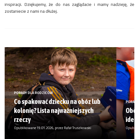
inspiracji. Dziękujemy, że do nas zaglądacie i mamy nadzieję, że
zostaniecie z nami na dłużej.
PORADY DLA RODZICÓW
Co spakować dziecku na obóz lub
PORADY
kolonię? Lista najważniejszych
Obozy
rzeczy
idea
Opublikowane 19.01.2026, przez Rafał Truszkowski
Opubliko