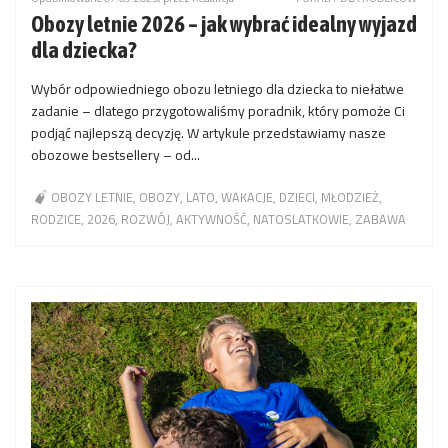
Obozy letnie 2026 – jak wybrać idealny wyjazd
dla dziecka?
Wybór odpowiedniego obozu letniego dla dziecka to niełatwe
zadanie – dlatego przygotowaliśmy poradnik, który pomoże Ci
podjąć najlepszą decyzję. W artykule przedstawiamy nasze
obozowe bestsellery – od...
OBOZY LETNIE
OBOZY
LATO
WAKACJE
DZIECI
MŁODZIEŻ
RODZICE
2026
ROZWÓJ
AKTYWNOŚĆ
NATOSLATKOWIE
ZABAWA