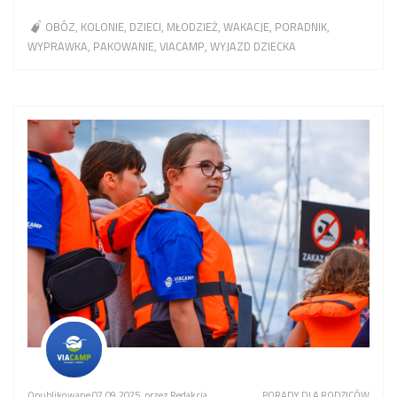
OBÓZ
KOLONIE
DZIECI
MŁODZIEŻ
WAKACJE
PORADNIK
WYPRAWKA
PAKOWANIE
VIACAMP
WYJAZD DZIECKA
Opublikowane 07.09.2025, przez Redakcja
PORADY DLA RODZICÓW