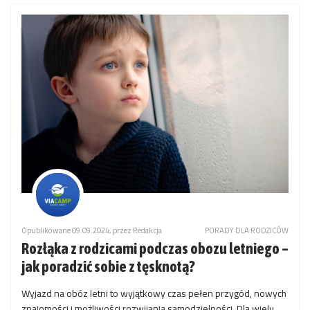
Opublikowane 09.09.2024, przez Redakcja
PORADY DLA RODZICÓW
Rozłąka z rodzicami podczas obozu letniego –
jak poradzić sobie z tęsknotą?
Wyjazd na obóz letni to wyjątkowy czas pełen przygód, nowych
znajomości i możliwości rozwijania samodzielności. Dla wielu