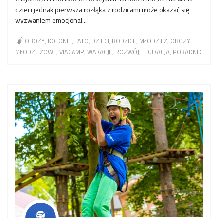
dzieci jednak pierwsza rozłąka z rodzicami może okazać się
wyzwaniem emocjonal...
OBOZY
KOLONIE
LATO
DZIECI
RODZICE
MŁODZIEŻ
OBOZY
MŁODZIEŻOWE
VIACAMP
WAKACJE
ROZWÓJ
EDUKACJA
PORADNIK