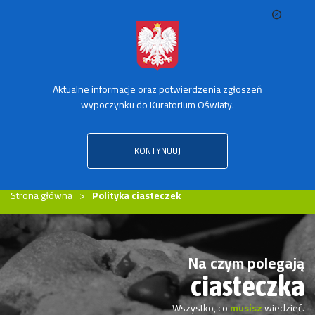
Aktualne informacje oraz potwierdzenia zgłoszeń
SPRAWDŹ TRANSPORT ZORGANIZOWANY
wypoczynku do Kuratorium Oświaty.
KONTYNUUJ
MENU
Strona główna
Polityka ciasteczek
Na czym polegają
ciasteczka
Wszystko, co
musisz
wiedzieć.