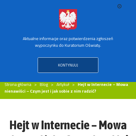
Aktualne informacje oraz potwierdzenia zgłoszeń
SPRAWDŹ TRANSPORT ZORGANIZOWANY
wypoczynku do Kuratorium Oświaty.
KONTYNUUJ
MENU
Strona główna
Blog
Artykuł
Hejt w Internecie – Mowa
nienawiści – Czym jest i jak sobie z nim radzić?
Hejt w Internecie – Mowa