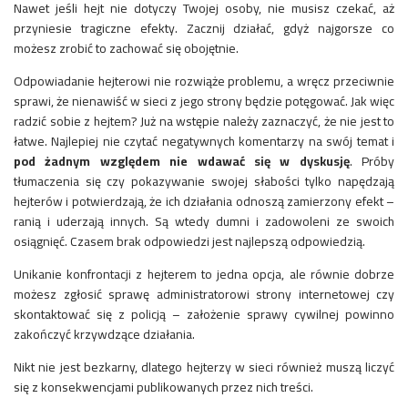
Nawet jeśli hejt nie dotyczy Twojej osoby, nie musisz czekać, aż
przyniesie tragiczne efekty. Zacznij działać, gdyż najgorsze co
możesz zrobić to zachować się obojętnie.
Odpowiadanie hejterowi nie rozwiąże problemu, a wręcz przeciwnie
sprawi, że nienawiść w sieci z jego strony będzie potęgować. Jak więc
radzić sobie z hejtem? Już na wstępie należy zaznaczyć, że nie jest to
łatwe. Najlepiej nie czytać negatywnych komentarzy na swój temat i
pod żadnym względem nie wdawać się w dyskusję
. Próby
tłumaczenia się czy pokazywanie swojej słabości tylko napędzają
hejterów i potwierdzają, że ich działania odnoszą zamierzony efekt –
ranią i uderzają innych. Są wtedy dumni i zadowoleni ze swoich
osiągnięć. Czasem brak odpowiedzi jest najlepszą odpowiedzią.
Unikanie konfrontacji z hejterem to jedna opcja, ale równie dobrze
możesz zgłosić sprawę administratorowi strony internetowej czy
skontaktować się z policją – założenie sprawy cywilnej powinno
zakończyć krzywdzące działania.
Nikt nie jest bezkarny, dlatego hejterzy w sieci również muszą liczyć
się z konsekwencjami publikowanych przez nich treści.