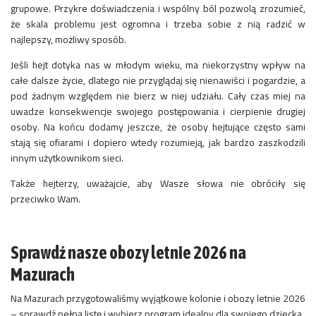
grupowe. Przykre doświadczenia i wspólny ból pozwolą zrozumieć,
że skala problemu jest ogromna i trzeba sobie z nią radzić w
najlepszy, możliwy sposób.
Jeśli hejt dotyka nas w młodym wieku, ma niekorzystny wpływ na
całe dalsze życie, dlatego nie przyglądaj się nienawiści i pogardzie, a
pod żadnym względem nie bierz w niej udziału. Cały czas miej na
uwadze konsekwencje swojego postępowania i cierpienie drugiej
osoby. Na końcu dodamy jeszcze, że osoby hejtujące często sami
stają się ofiarami i dopiero wtedy rozumieją, jak bardzo zaszkodzili
innym użytkownikom sieci.
Także hejterzy, uważajcie, aby Wasze słowa nie obróciły się
przeciwko Wam.
Sprawdź nasze obozy letnie 2026 na
Mazurach
Na Mazurach przygotowaliśmy wyjątkowe kolonie i obozy letnie 2026
– sprawdź pełną listę i wybierz program idealny dla swojego dziecka.