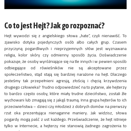
Co to jest Hejt? Jak go rozpoznać?
Hejt wywodzi się z angielskiego słowa „hate”, czyli nienawiść. To
zjawisko dotyka pojedynczych osób albo całych grup. Czasem
przyczyną pogardliwych i nieprzyjemnych słów jest wyznawana
religia, kolor skóry czy odmienny sposób życia. Doświadczenie
pokazuje, że osoby wyróżniające się na tle innych i w pewien sposób
odbiegające od rówieśników nie są akceptowane przez
społeczeństwo, stąd stają się bardziej narażone na hejt. Dlaczego
jesteśmy tak przepełnieni agresją, złością i chęcią krzywdzenia
drugiego człowieka? Trudno odpowiedzieć na to pytanie, ale hejterzy
to bardzo często osoby, które miały trudne dzieciństwo, zostali źle
wychowani lub zmagają się z jakąś traumą. Inna grupa hejterów to ich
przeciwieństwa – dzieci czy młodzież z dobrych domów na pierwszy
rzut oka prezentująca nienaganne maniery. Jak widzisz, słowa
pogardy mogą paść z ust każdego. Przeświadczenie, że hejt istnieje
tylko w Internecie, a hejterzy nie stanowią żadnego zagrożenia to