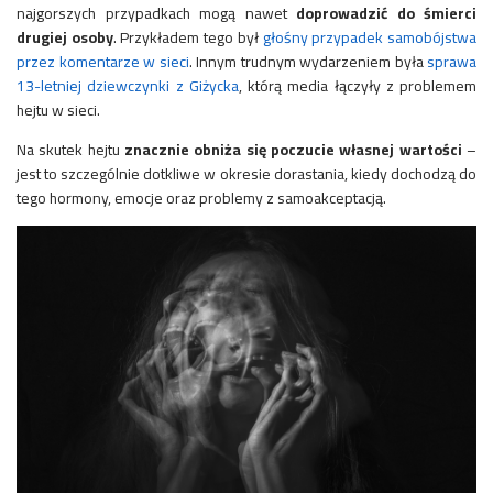
najgorszych przypadkach
mogą nawet
doprowadzić do śmierci
drugiej osoby
. Przykładem tego był
głośny przypadek samobójstwa
przez komentarze w sieci
. Innym trudnym wydarzeniem była
sprawa
13-letniej dziewczynki z Giżycka
, którą media łączyły z problemem
hejtu w sieci.
Na skutek hejtu
znacznie obniża się poczucie własnej wartości
–
jest to szczególnie dotkliwe w okresie dorastania, kiedy dochodzą do
tego hormony, emocje oraz problemy z samoakceptacją.