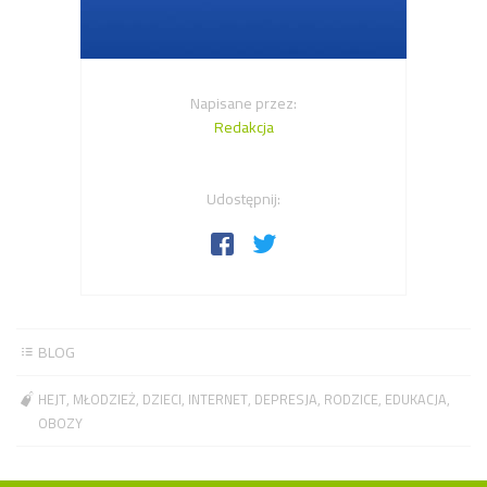
Napisane przez:
Redakcja
Udostępnij:
BLOG
HEJT
MŁODZIEŻ
DZIECI
INTERNET
DEPRESJA
RODZICE
EDUKACJA
OBOZY