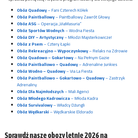
Obóz Quadowy
– Fani Czterech Kółek
Obóz Paintballowy
– Paintballowy Zawrót Głowy
Obóz ASG
– Operacja „ViaMasuria”
Obóz Sportów Wodnych
– Wodna Fiesta
Obóz DIY – Artystyczny
– Młodzi Majsterkowicze!
Obóz z Psem
– Cztery Łapki
Obóz Rekreacyjno – Wypoczynkowy
– Relaks na Zdrowie
Obóz Quadowo – Gokartowy
– Na Pełnym Gazie
Obóz Paintballowo – Quadowy
– Adrenaline Junkies
Obóz Wodno – Quadowy
– Via La Fiesta
Obóz Paintballowo – Gokartowo – Quadowy
– Zastrzyk
Adrenaliny
Obóz Dla Najmłodszych
– Mali Agenci
Obóz Młodego Kadrowicza
– Młoda Kadra
Obóz Survivalowy
– Władcy Dżungli
Obóz Wędkarski
– Wędkarskie Eldorado
Sprawdź nasze obozy letnie 2026 na