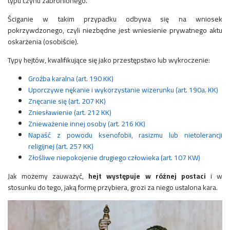
typu czynu zabronionego.
Ściganie w takim przypadku odbywa się na wniosek
pokrzywdzonego, czyli niezbędne jest wniesienie prywatnego aktu
oskarżenia (osobiście).
Typy hejtów, kwalifikujące się jako przestępstwo lub wykroczenie:
Groźba karalna (art. 190 KK)
Uporczywe nękanie i wykorzystanie wizerunku (art. 190a. KK)
Znęcanie się (art. 207 KK)
Zniesławienie (art. 212 KK)
Znieważenie innej osoby (art. 216 KK)
Napaść z powodu ksenofobii, rasizmu lub nietolerancji
religijnej (art. 257 KK)
Złośliwe niepokojenie drugiego człowieka (art. 107 KW)
Jak możemy zauważyć,
hejt występuje w różnej postaci
i w
stosunku do tego, jaką formę przybiera, grozi za niego ustalona kara.