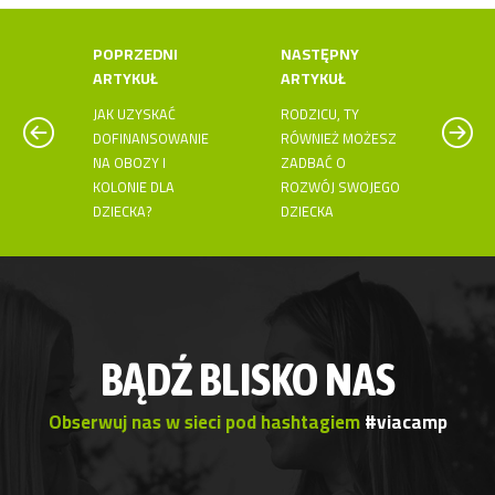
POPRZEDNI
NASTĘPNY
ARTYKUŁ
ARTYKUŁ
JAK UZYSKAĆ
RODZICU, TY
DOFINANSOWANIE
RÓWNIEŻ MOŻESZ
NA OBOZY I
ZADBAĆ O
KOLONIE DLA
ROZWÓJ SWOJEGO
DZIECKA?
DZIECKA
BĄDŹ BLISKO NAS
Obserwuj nas w sieci pod hashtagiem
#viacamp