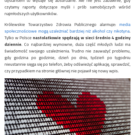
dystansem to wydaje się absurdalne. Ale nie jest zabawnie, gdy
czytamy
raporty dotyczące myśli i prób samobójczych wśród
najmłodszych użytkowników.
Królewskie Towarzystwo Zdrowia Publicznego alarmuje:
media
społecznościowe mogą uzależniać bardziej niż alkohol czy nikotyna
.
Tylko w Polsce
nastolatkowie spędzają w sieci średnio 4 godziny
dziennie
. Co najbardziej wymowne, duża część młodych ludzi ma
świadomość swojego uzależnienia. Trudno nie zauważyć problemu,
gdy godzina po godzinie, dzień po dniu, tydzień po tygodniu
nieustannie sięga się po telefon, żeby odświeżyć aplikację, sprawdzić,
czy przypadkiem na stronie głównej nie pojawił się nowy wpis.