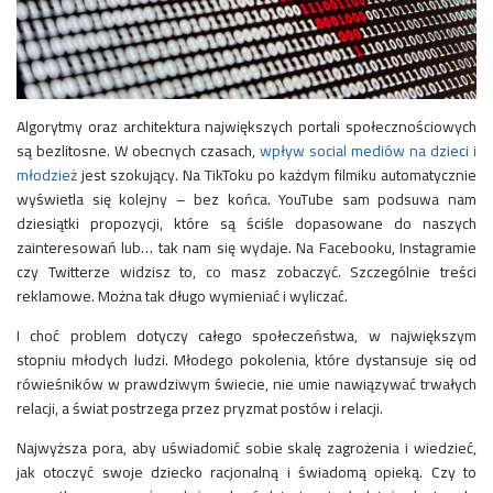
Algorytmy oraz architektura największych portali społecznościowych
są bezlitosne. W obecnych czasach,
wpływ social mediów na dzieci i
młodzież
jest szokujący. Na TikToku po każdym filmiku automatycznie
wyświetla się kolejny – bez końca. YouTube sam podsuwa nam
dziesiątki propozycji, które są ściśle dopasowane do naszych
zainteresowań lub… tak nam się wydaje. Na Facebooku, Instagramie
czy Twitterze widzisz to, co masz zobaczyć. Szczególnie treści
reklamowe. Można tak długo wymieniać i wyliczać.
I choć problem dotyczy całego społeczeństwa, w największym
stopniu młodych ludzi. Młodego pokolenia, które dystansuje się od
rówieśników w prawdziwym świecie, nie umie nawiązywać trwałych
relacji, a świat postrzega przez pryzmat postów i relacji.
Najwyższa pora, aby uświadomić sobie skalę zagrożenia i wiedzieć,
jak otoczyć swoje dziecko racjonalną i świadomą opieką. Czy to