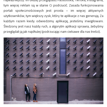
najważniejszy. Im dłużej przeglądasz Facebooka, TikToka, Instagrama,
tym więcej reklam są w stanie Ci podrzucić. Zasada funkcjonowania
portali społecznościowych jest prosta – im więcej aktywnych
użytkowników, tym większy zysk, który te aplikacje z nas generują. Za
każdym razem kiedy odwiedzimy aplikację, jesteśmy inwigilowani.
Śledzony jest nasz każdy ruch, a algorytm aplikacji sprawia, żebyśmy
przeglądali ją jak najdłużej (podrzucając nam ciekawe dla nas treści).