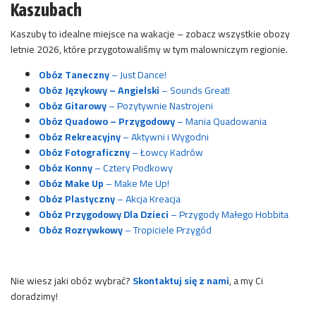
Kaszubach
Kaszuby to idealne miejsce na wakacje – zobacz wszystkie obozy
letnie 2026, które przygotowaliśmy w tym malowniczym regionie.
Obóz Taneczny
– Just Dance!
Obóz Językowy – Angielski
– Sounds Great!
Obóz Gitarowy
– Pozytywnie Nastrojeni
Obóz Quadowo – Przygodowy
– Mania Quadowania
Obóz Rekreacyjny
– Aktywni i Wygodni
Obóz Fotograficzny
– Łowcy Kadrów
Obóz Konny
– Cztery Podkowy
Obóz Make Up
– Make Me Up!
Obóz Plastyczny
– Akcja Kreacja
Obóz Przygodowy Dla Dzieci
– Przygody Małego Hobbita
Obóz Rozrywkowy
– Tropiciele Przygód
Nie wiesz jaki obóz wybrać?
Skontaktuj się z nami
, a my Ci
doradzimy!