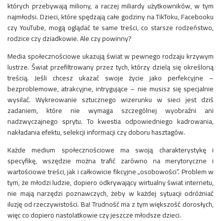
których przebywają miliony, a raczej miliardy użytkowników, w tym
najmłodsi. Dzieci, które spędzają całe godziny na TikToku, Facebooku
czy YouTube, mogą oglądać te same treści, co starsze rodzeństwo,
rodzice czy dziadkowie. Ale czy powinny?
Media społecznościowe ukazują świat w pewnego rodzaju krzywym
lustrze. Świat przefiltrowany przez tych, którzy dzielą się określoną
treścią. Jeśli chcesz ukazać swoje życie jako perfekcyjne –
bezproblemowe, atrakcyjne, intrygujące – nie musisz się specjalnie
wysilać. Wykreowanie sztucznego wizerunku w sieci jest dziś
zadaniem, które nie wymaga szczególnej wyobraźni ani
nadzwyczajnego sprytu. To kwestia odpowiedniego kadrowania,
nakładania efektu, selekcji informacji czy doboru hasztagów.
Każde medium społecznościowe ma swoją charakterystykę i
specyfikę, wszędzie można trafić zarówno na merytoryczne i
wartościowe treści, jak i całkowicie fikcyjne „osobowości”. Problem w
tym, że młodzi ludzie, dopiero odkrywający wirtualny świat internetu,
nie mają narzędzi poznawczych, żeby w każdej sytuacji odróżniać
iluzję od rzeczywistości. Ba! Trudność ma z tym większość dorosłych,
więc co dopiero nastolatkowie czy jeszcze młodsze dzieci.