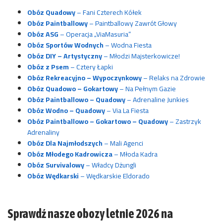
Obóz Quadowy
– Fani Czterech Kółek
Obóz Paintballowy
– Paintballowy Zawrót Głowy
Obóz ASG
– Operacja „ViaMasuria”
Obóz Sportów Wodnych
– Wodna Fiesta
Obóz DIY – Artystyczny
– Młodzi Majsterkowicze!
Obóz z Psem
– Cztery Łapki
Obóz Rekreacyjno – Wypoczynkowy
– Relaks na Zdrowie
Obóz Quadowo – Gokartowy
– Na Pełnym Gazie
Obóz Paintballowo – Quadowy
– Adrenaline Junkies
Obóz Wodno – Quadowy
– Via La Fiesta
Obóz Paintballowo – Gokartowo – Quadowy
– Zastrzyk
Adrenaliny
Obóz Dla Najmłodszych
– Mali Agenci
Obóz Młodego Kadrowicza
– Młoda Kadra
Obóz Survivalowy
– Władcy Dżungli
Obóz Wędkarski
– Wędkarskie Eldorado
Sprawdź nasze obozy letnie 2026 na