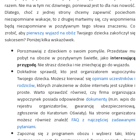
razem. Nie ma w tym nic dziwnego, ponieważ jest to dla nas nowość.
Dlatego, choć z jednej strony chcemy zapewnić pociechom
niezapomniane wakacje, to z drugiej martwimy się, czy wspomnienia
będą niezapomniane w pozytywnym tego słowa znaczeniu. Co
zrobić, aby
pierwszy wyjazd na obóz
Twojego dziecka zakończył się
sukcesem? Poniżej kilka wskazówek.
Porozmawiaj z dzieckiem o swoim pomyśle. Przedstaw mu
pobyt na obozie w pozytywnym świetle, jako
interesującą
przygodę
. Nie strasz dziecka i nie zniechęcaj go do wyjazdu.
Dokładnie sprawdź, kto jest organizatorem wypoczynku
Twojego dziecka. Możesz kierować się
opiniami uczestników i
rodziców
, których znalezienie w dobie internetu jest szybkie i
proste. Warto sprawdzić również, czy firma organizująca
wypoczynek posiada odpowiednie
dokumenty
(m.in. wpis do
rejestru organizatorów, gwarancję ubezpieczeniową,
zgłoszenie do Kuratorium Oświaty). Na stronie organizatora
możesz również znaleźć
FAQ z najczęściej zadawanymi
pytaniami
.
Zapoznaj się z programem obozu i wybierz taki, który