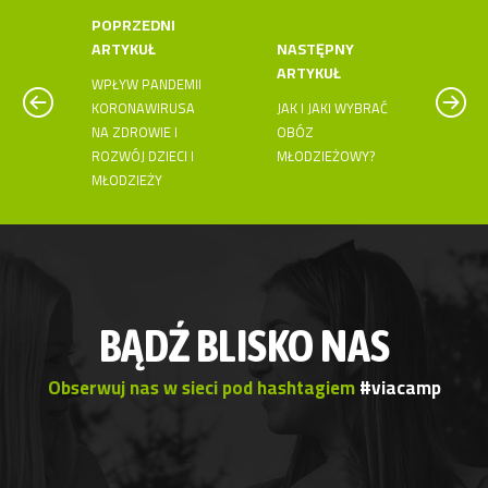
POPRZEDNI
ARTYKUŁ
NASTĘPNY
ARTYKUŁ
WPŁYW PANDEMII
KORONAWIRUSA
JAK I JAKI WYBRAĆ
NA ZDROWIE I
OBÓZ
ROZWÓJ DZIECI I
MŁODZIEŻOWY?
MŁODZIEŻY
BĄDŹ BLISKO NAS
Obserwuj nas w sieci pod hashtagiem
#viacamp