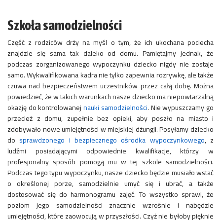
Szkoła samodzielności
Część z rodziców drży na myśl o tym, że ich ukochana pociecha
znajdzie się sama tak daleko od domu. Pamiętajmy jednak, że
podczas zorganizowanego wypoczynku dziecko nigdy nie zostaje
samo. Wykwalifikowana kadra nie tylko zapewnia rozrywkę, ale także
czuwa nad bezpieczeństwem uczestników przez całą dobę. Można
powiedzieć, że w takich warunkach nasze dziecko ma niepowtarzalną
okazję do kontrolowanej
nauki samodzielności
. Nie wypuszczamy go
przecież z domu, zupełnie bez opieki, aby poszło na miasto i
zdobywało nowe umiejętności w miejskiej dżungli. Posyłamy dziecko
do
sprawdzonego i bezpiecznego ośrodka wypoczynkowego
, z
ludźmi posiadającymi odpowiednie kwalifikacje, którzy w
profesjonalny sposób pomogą mu w tej szkole samodzielności.
Podczas tego typu wypoczynku, nasze dziecko będzie musiało wstać
o określonej porze, samodzielnie umyć się i ubrać, a także
dostosować się do harmonogramu zajęć. To wszystko sprawi, że
poziom jego samodzielności znacznie wzrośnie i nabędzie
umiejętności, które zaowocują w przyszłości. Czyż nie byłoby pięknie