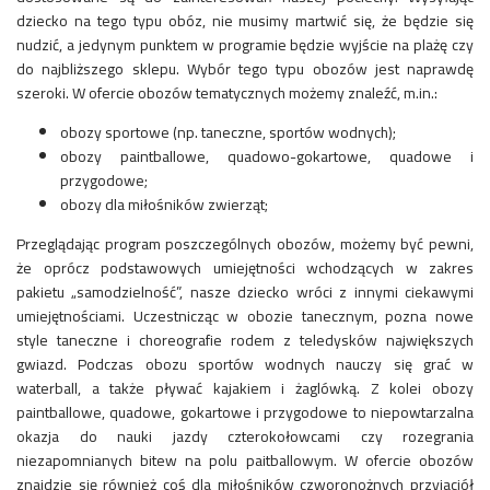
dziecko na tego typu obóz, nie musimy martwić się, że będzie się
nudzić, a jedynym punktem w programie będzie wyjście na plażę czy
do najbliższego sklepu. Wybór tego typu obozów jest naprawdę
szeroki. W ofercie obozów tematycznych możemy znaleźć, m.in.:
obozy sportowe (np. taneczne, sportów wodnych);
obozy paintballowe, quadowo-gokartowe, quadowe i
przygodowe;
obozy dla miłośników zwierząt;
Przeglądając program poszczególnych obozów, możemy być pewni,
że oprócz podstawowych umiejętności wchodzących w zakres
pakietu „samodzielność”, nasze dziecko wróci z innymi ciekawymi
umiejętnościami. Uczestnicząc w obozie tanecznym, pozna nowe
style taneczne i choreografie rodem z teledysków największych
gwiazd. Podczas obozu sportów wodnych nauczy się grać w
waterball, a także pływać kajakiem i żaglówką. Z kolei obozy
paintballowe, quadowe, gokartowe i przygodowe to niepowtarzalna
okazja do nauki jazdy czterokołowcami czy rozegrania
niezapomnianych bitew na polu paitballowym. W ofercie obozów
znajdzie się również coś dla miłośników czworonożnych przyjaciół