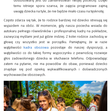
dostosowany jest do zainteresowań Twojej pociechy. Dzięki
temu istnieje spora szansa, że zajęcia programowe zajmą
uwagę dziecka na tyle, że nie będzie miało czasu na tęsknotę.
Często zdarza się tak, że to rodzice bardziej niż dziecko stresują się
wyjazdem na obóz. W momencie, gdy nasza pociecha wsiada do
autokaru pełnego rówieśników i profesjonalnej kadry na pokładzie,
zazwyczaj myślami jest już gdzie indziej. Z kolei rodzice zachodzą w
głowę czy wszystko jest w porządku. Pamiętajmy, że w razie
wątpliwości
kadra obozowa
pozostaje do naszej dyspozycji, a
wątpliwości co do takiej formy wypoczynku z pewnością rozwieje
głos zadowolonego dziecka w słuchawce telefonu. Odpowiadając
zatem na pytanie, nie ma powodów do obaw, ponieważ dziecko
znajduje się pod opieką wykwalifikowanych i doświadczonych
wychowawców obozowych.