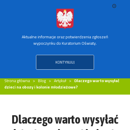
Aktualne informacje oraz potwierdzenia zgłoszeń
SPRAWDŹ TRANSPORT ZORGANIZOWANY
wypoczynku do Kuratorium Oświaty.
KONTYNUUJ
MENU
Strona główna
Blog
Artykuł
Dlaczego warto wysyłać
dzieci na obozy i kolonie młodzieżowe?
Dlaczego warto wysyłać