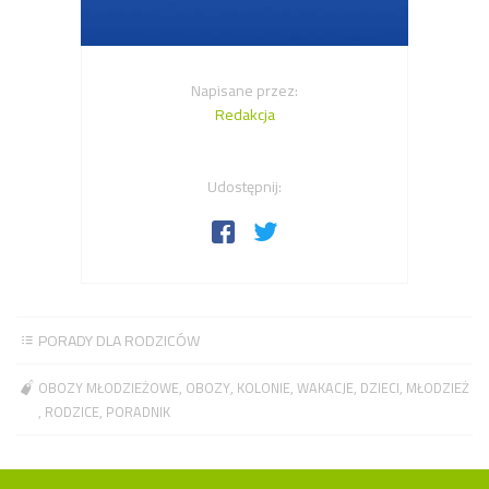
Napisane przez:
Redakcja
Udostępnij:
PORADY DLA RODZICÓW
OBOZY MŁODZIEŻOWE
OBOZY
KOLONIE
WAKACJE
DZIECI
MŁODZIEŻ
RODZICE
PORADNIK