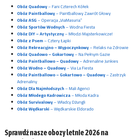
Obóz Quadowy
– Fani Czterech Kółek
Obóz Paintballowy
– Paintballowy Zawrót Głowy
Obóz ASG
– Operacja „ViaMasuria”
Obóz Sportów Wodnych
– Wodna Fiesta
Obóz DIY – Artystyczny
– Młodzi Majsterkowicze!
Obóz z Psem
– Cztery Łapki
Obóz Rekreacyjno – Wypoczynkowy
– Relaks na Zdrowie
Obóz Quadowo – Gokartowy
– Na Pełnym Gazie
Obóz Paintballowo – Quadowy
– Adrenaline Junkies
Obóz Wodno – Quadowy
– Via La Fiesta
Obóz Paintballowo – Gokartowo – Quadowy
– Zastrzyk
Adrenaliny
Obóz Dla Najmłodszych
– Mali Agenci
Obóz Młodego Kadrowicza
– Młoda Kadra
Obóz Survivalowy
– Władcy Dżungli
Obóz Wędkarski
– Wędkarskie Eldorado
Sprawdź nasze obozy letnie 2026 na